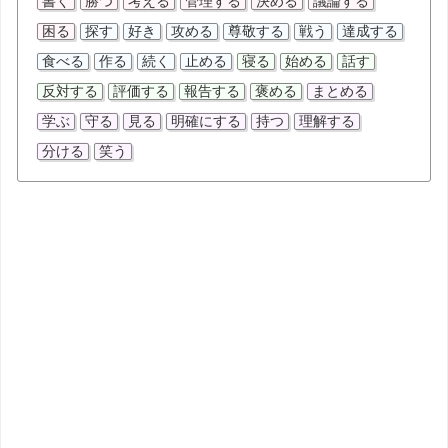
書く
勝つ
考える
管理する
決める
議論する
困る
探す
好き
攻める
尊敬する
戦う
達成する
食べる
作る
続く
止める
寝る
始める
話す
反対する
評価する
報告する
褒める
まとめる
学ぶ
守る
見る
明確にする
持つ
理解する
分ける
笑う