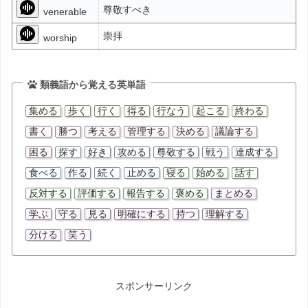
尊敬すべき
venerable
崇拝
worship
類義語から覚える英単語
集める
歩く
行く
得る
行なう
起こる
終わる
書く
勝つ
考える
管理する
決める
議論する
困る
探す
好き
攻める
尊敬する
戦う
達成する
食べる
作る
続く
止める
寝る
始める
話す
反対する
評価する
報告する
褒める
まとめる
学ぶ
守る
見る
明確にする
持つ
理解する
分ける
笑う
スポンサーリンク