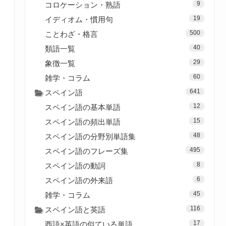
9
コロケーション・熟語
19
イディオム・慣用句
500
ことわざ・格言
40
類語一覧
29
象徴一覧
60
雑学・コラム
641
スペイン語
12
スペイン語の基本単語
15
スペイン語の頻出単語
48
スペイン語の分野別単語集
495
スペイン語のフレーズ集
8
スペイン語の動詞
6
スペイン語の外来語
45
雑学・コラム
116
スペイン語と英語
17
西語×英語の似ている単語