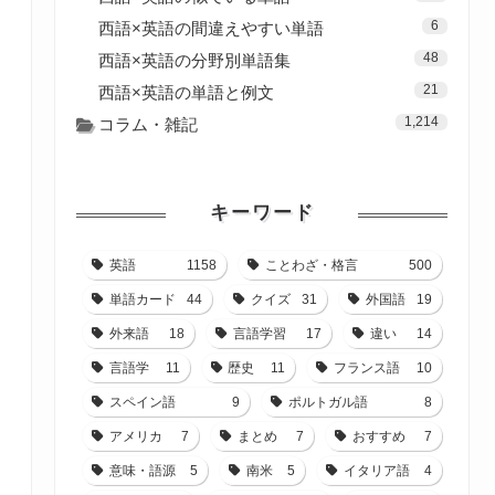
6
西語×英語の間違えやすい単語
48
西語×英語の分野別単語集
21
西語×英語の単語と例文
1,214
コラム・雑記
キーワード
英語
1158
ことわざ・格言
500
単語カード
44
クイズ
31
外国語
19
外来語
18
言語学習
17
違い
14
言語学
11
歴史
11
フランス語
10
スペイン語
9
ポルトガル語
8
アメリカ
7
まとめ
7
おすすめ
7
意味・語源
5
南米
5
イタリア語
4