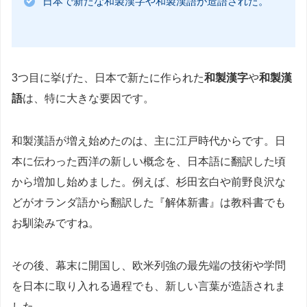
日本で新たな和製漢字や和製漢語が造語された。
3つ目に挙げた、日本で新たに作られた
和製漢字
や
和製漢
語
は、特に大きな要因です。
和製漢語が増え始めたのは、主に江戸時代からです。日
本に伝わった西洋の新しい概念を、日本語に翻訳した頃
から増加し始めました。例えば、杉田玄白や前野良沢な
どがオランダ語から翻訳した『解体新書』は教科書でも
お馴染みですね。
その後、幕末に開国し、欧米列強の最先端の技術や学問
を日本に取り入れる過程でも、新しい言葉が造語されま
した。