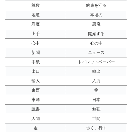
算数
約束を守る
地道
本場の
邪魔
悪魔
上手
開始する
心中
心の中
新聞
ニュース
手紙
トイレットペーパー
出口
輸出
輸入
入力
東西
物
東洋
日本
読書
勉強
人間
世間
走
歩く、行く