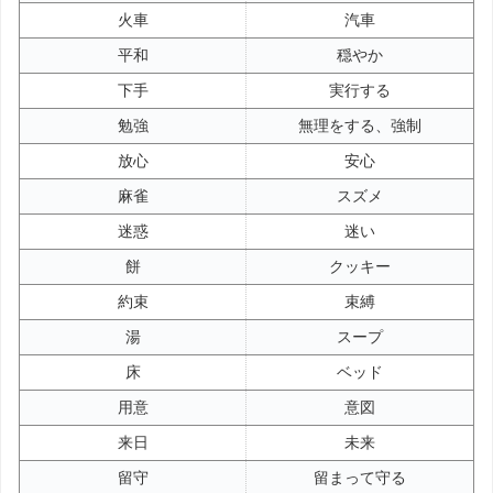
火車
汽車
平和
穏やか
下手
実行する
勉強
無理をする、強制
放心
安心
麻雀
スズメ
迷惑
迷い
餅
クッキー
約束
束縛
湯
スープ
床
ベッド
用意
意図
来日
未来
留守
留まって守る