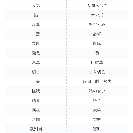
人気
人間らしさ
鮎
ナマズ
暗算
悪だくみ
一定
必ず
階段
段階
顔色
色
汽車
自動車
切手
手を切る
工夫
時間、暇、努力
怪我
私のせい
結束
終了
高校
大学
合同
契約
裁判員
審判