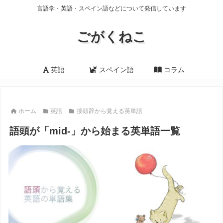
言語学・英語・スペイン語などについて発信しています
ごがくねこ
英語
スペイン語
コラム
ホーム
英語
接頭辞から覚える英単語
語頭が「mid-」から始まる英単語一覧