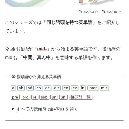
2022.03.16
2022.10.26
このシリーズでは「
同じ語頭を持つ英単語
」をご紹介し
ています。
今回は語頭が「
mid-
」から始まる英単語です。接頭辞の
mid-は「
中間
、
真ん中
」を意味する単語を作ります。
接頭辞から覚える英単語
a
ab
ad
co
de
dis
en
ex
in
inter
mis
pre
pro
re
sub
un
uni
接頭辞一覧
すべての接頭辞 (全43種) を開く