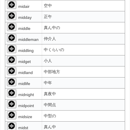
空中
midair
正午
midday
真ん中の
middle
仲介人
middleman
中くらいの
middling
小人
midget
中部地方
midland
中年
midlife
真夜中
midnight
中間点
midpoint
中型の
midsize
真ん中
midst