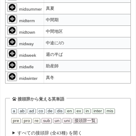
真夏
midsummer
中間期
midterm
中間地区
midtown
中途に/の
midway
週の半ば
midweek
助産師
midwife
真冬
midwinter
接頭辞から覚える英単語
a
ab
ad
co
de
dis
en
ex
in
inter
mis
pre
pro
re
sub
un
uni
接頭辞一覧
すべての接頭辞 (全43種) を開く