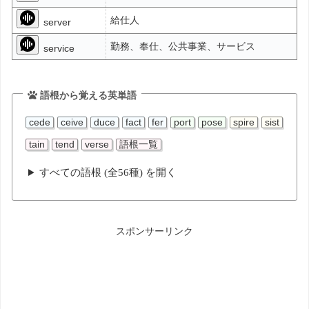
給仕人
server
勤務、奉仕、公共事業、サービス
service
語根から覚える英単語
cede
ceive
duce
fact
fer
port
pose
spire
sist
tain
tend
verse
語根一覧
すべての語根 (全56種) を開く
スポンサーリンク