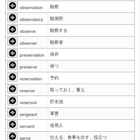
観察
observation
観測所
observatory
観察する
observe
観察者
observer
保存
preservation
保つ
preserve
予約
reservation
取っておく、蓄え
reserve
貯水池
reservoir
軍曹
sergeant
使用人
servant
仕える、食事を出す、役立つ
serve