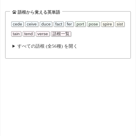
語根から覚える英単語
cede
ceive
duce
fact
fer
port
pose
spire
sist
tain
tend
verse
語根一覧
すべての語根 (全56種) を開く