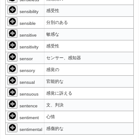
感受性
sensibility
分別のある
sensible
敏感な
sensitive
感受性
sensitivity
センサー、感知器
sensor
感覚の
sensory
官能的な
sensual
感覚に訴える
sensuous
文、判決
sentence
心情
sentiment
感傷的な
sentimental