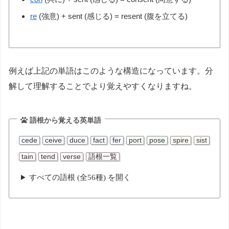
re
(強意) + sent (感じる) = resent (腹を立てる)
例えば上記の単語はこのような構造になっています。分
解して理解することでより覚えやすくなりますね。
語根から覚える英単語
cede
ceive
duce
fact
fer
port
pose
spire
sist
tain
tend
verse
語根一覧
すべての語根 (全56種) を開く