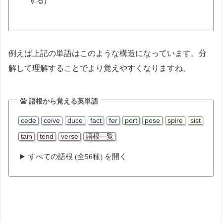
する)
例えば上記の単語はこのような構造になっています。分
解して理解することでより覚えやすくなりますね。
語根から覚える英単語
cede
ceive
duce
fact
fer
port
pose
spire
sist
tain
tend
verse
語根一覧
すべての語根 (全56種) を開く