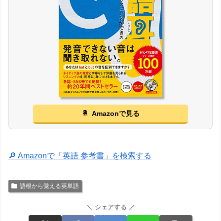
Amazonで見る
🔎 Amazonで「英語 参考書」を検索する
語根から覚える英単語
＼ シェアする ／