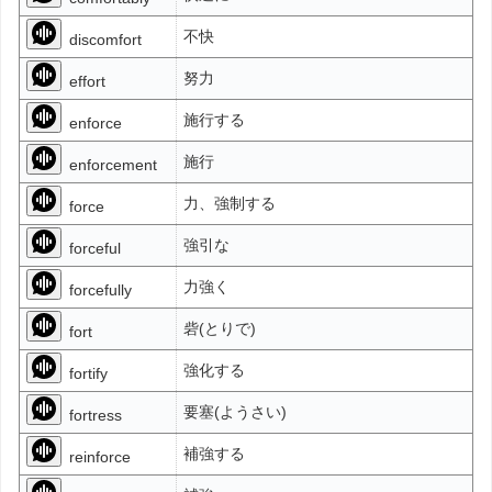
不快
discomfort
努力
effort
施行する
enforce
施行
enforcement
力、強制する
force
強引な
forceful
力強く
forcefully
砦(とりで)
fort
強化する
fortify
要塞(ようさい)
fortress
補強する
reinforce