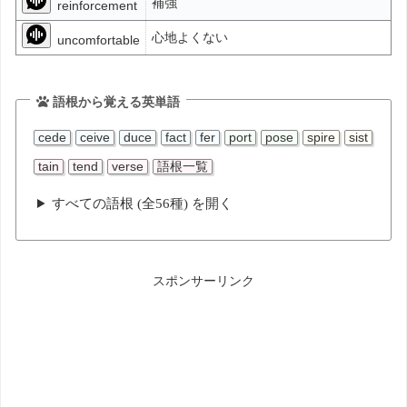
補強
reinforcement
心地よくない
uncomfortable
語根から覚える英単語
cede
ceive
duce
fact
fer
port
pose
spire
sist
tain
tend
verse
語根一覧
すべての語根 (全56種) を開く
スポンサーリンク