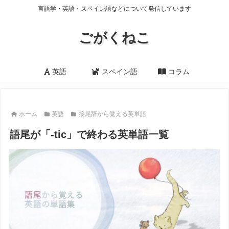
言語学・英語・スペイン語などについて発信しています
ごがくねこ
英語
スペイン語
コラム
ホーム
英語
接尾辞から覚える英単語
語尾が「-tic」で終わる英単語一覧