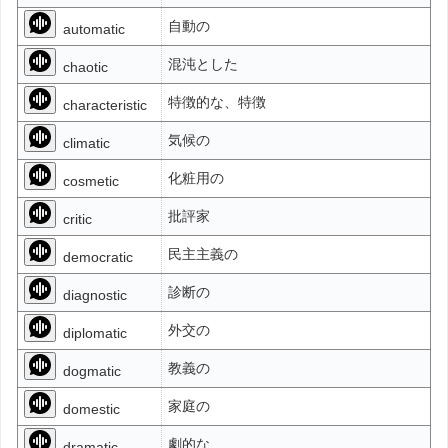
自動の
automatic
混沌とした
chaotic
特徴的な、特徴
characteristic
気候の
climatic
化粧用の
cosmetic
批評家
critic
民主主義の
democratic
診断の
diagnostic
外交の
diplomatic
教義の
dogmatic
家庭の
domestic
劇的な
dramatic