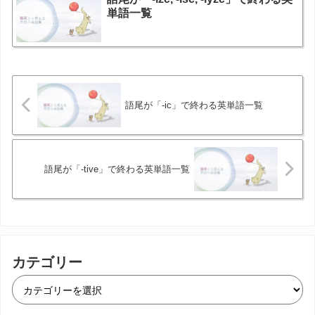
単語一覧
語尾が「-ic」で終わる英単語一覧
語尾が「-tive」で終わる英単語一覧
カテゴリー