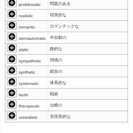
問題のある
problematic
現実的な
realistic
ロマンチックな
romantic
半自動の
semiautomatic
静的な
static
同情の
sympathetic
総合の
synthetic
体系的な
systematic
戦術
tactic
治療の
therapeutic
非現実的な
unrealistic