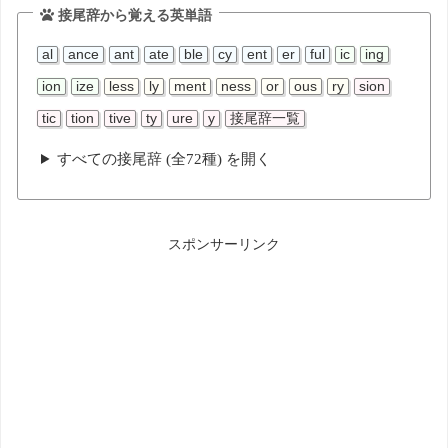
接尾辞から覚える英単語
al
ance
ant
ate
ble
cy
ent
er
ful
ic
ing
ion
ize
less
ly
ment
ness
or
ous
ry
sion
tic
tion
tive
ty
ure
y
接尾辞一覧
すべての接尾辞 (全72種) を開く
スポンサーリンク