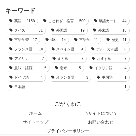
キーワード
英語
1158
ことわざ・格言
500
単語カード
44
クイズ
31
外国語
19
外来語
18
言語学習
17
違い
14
言語学
11
歴史
11
フランス語
10
スペイン語
9
ポルトガル語
8
アメリカ
7
まとめ
7
おすすめ
7
意味・語源
5
南米
5
イタリア語
4
ドイツ語
4
オランダ語
3
中国語
1
日本語
1
ごがくねこ
ホーム
当サイトについて
サイトマップ
お問い合わせ
プライバシーポリシー