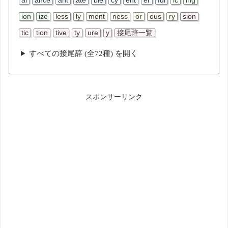
al
ance
ant
ate
ble
cy
ent
er
ful
ic
ing
ion
ize
less
ly
ment
ness
or
ous
ry
sion
tic
tion
tive
ty
ure
y
接尾辞一覧
すべての接尾辞 (全72種) を開く
スポンサーリンク