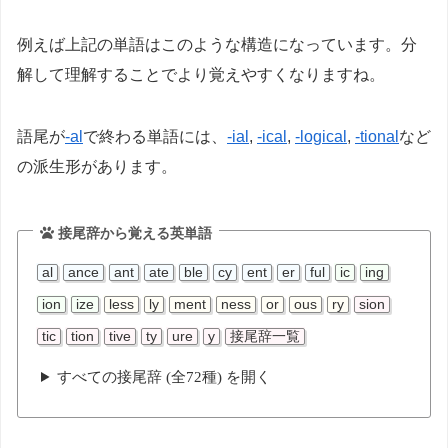
例えば上記の単語はこのような構造になっています。分
解して理解することでより覚えやすくなりますね。
語尾が
-al
で終わる単語には、
-ial
,
-ical
,
-logical
,
-tional
など
の派生形があります。
接尾辞から覚える英単語
al
ance
ant
ate
ble
cy
ent
er
ful
ic
ing
ion
ize
less
ly
ment
ness
or
ous
ry
sion
tic
tion
tive
ty
ure
y
接尾辞一覧
すべての接尾辞 (全72種) を開く