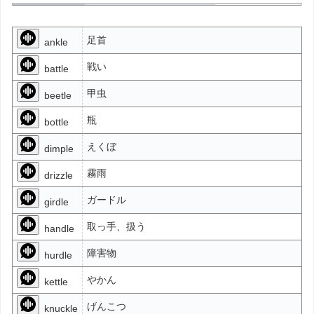
足首
ankle
戦い
battle
甲虫
beetle
瓶
bottle
えくぼ
dimple
霧雨
drizzle
ガードル
girdle
取っ手、扱う
handle
障害物
hurdle
やかん
kettle
げんこつ
knuckle