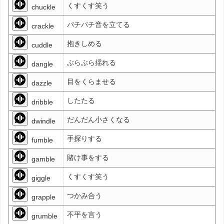
くすくす笑う
chuckle
パチパチ音を立てる
crackle
抱きしめる
cuddle
ぶらぶら揺れる
dangle
目をくらませる
dazzle
したたる
dribble
だんだん小さくなる
dwindle
手探りする
fumble
賭け事をする
gamble
くすくす笑う
giggle
つかみ合う
grapple
不平を言う
grumble