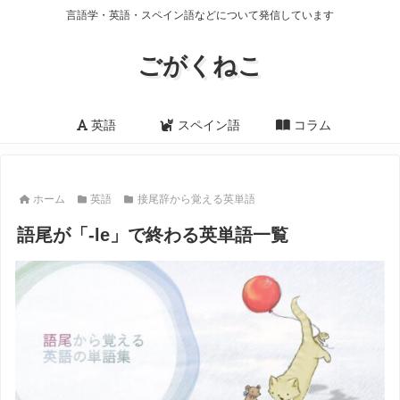
言語学・英語・スペイン語などについて発信しています
ごがくねこ
英語
スペイン語
コラム
ホーム
英語
接尾辞から覚える英単語
語尾が「-le」で終わる英単語一覧