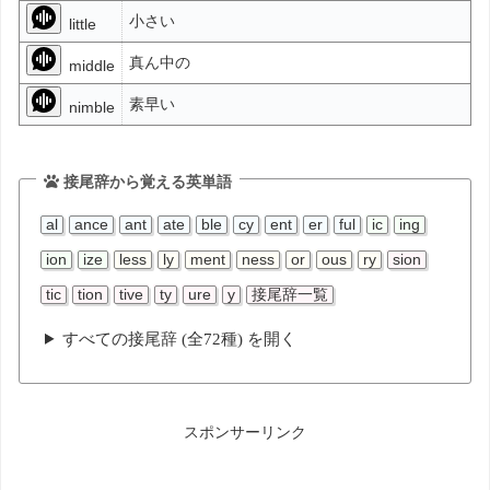
小さい
little
真ん中の
middle
素早い
nimble
接尾辞から覚える英単語
al
ance
ant
ate
ble
cy
ent
er
ful
ic
ing
ion
ize
less
ly
ment
ness
or
ous
ry
sion
tic
tion
tive
ty
ure
y
接尾辞一覧
すべての接尾辞 (全72種) を開く
スポンサーリンク