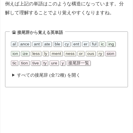
例えば上記の単語はこのような構造になっています。分
解して理解することでより覚えやすくなりますね。
接尾辞から覚える英単語
al
ance
ant
ate
ble
cy
ent
er
ful
ic
ing
ion
ize
less
ly
ment
ness
or
ous
ry
sion
tic
tion
tive
ty
ure
y
接尾辞一覧
すべての接尾辞 (全72種) を開く