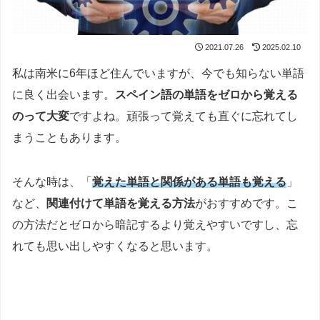
2021.07.26
2025.02.10
私は南米に6年ほど住んでいますが、今でも知らない単語
に良く出会います。
スペイン語の単語をゼロから覚える
のって大変
ですよね。頑張って覚えても直ぐに忘れてし
まうこともあります。
そんな時は、「
覚えた単語と関係がある単語も覚える
」
など、
関連付けて単語を覚える方法
がおすすめです。こ
の方法だとゼロから暗記するより覚えやすいですし、忘
れても思い出しやすくなると思います。