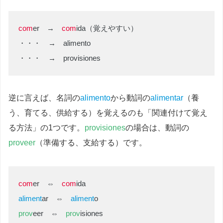
com
er →
com
ida（覚えやすい）
・・・ → alimento
・・・ → provisiones
逆に言えば、名詞の
alimento
から動詞の
alimentar
（養
う、育てる、供給する）を覚えるのも「関連付けて覚え
る方法」の1つです。
provisiones
の場合は、動詞の
proveer
（準備する、支給する）です。
com
er ⇔
com
ida
aliment
ar ⇔
aliment
o
prov
eer ⇔
prov
isiones