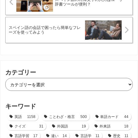
辞書ツールが便利？
スペイン語の会話で困ったら簡単なフレ
ーズを使ってみよう
カテゴリー
キーワード
英語
1158
ことわざ・格言
500
単語カード
44
クイズ
31
外国語
19
外来語
18
言語学習
17
違い
14
言語学
11
歴史
11