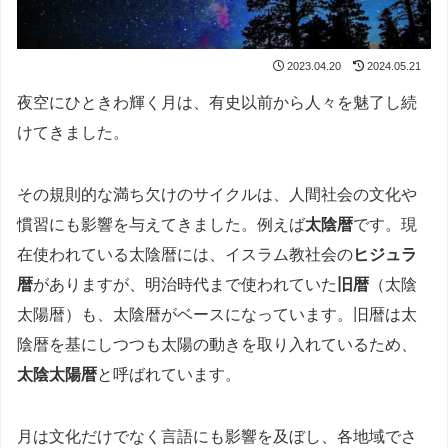
2023.04.20
2024.05.21
夜空にひときわ輝く月は、有史以前から人々を魅了し続
けてきました。
その規則的な満ち欠けのサイクルは、人間社会の文化や
慣習にも影響を与えてきました。例えば
太陰暦
です。現
在使われている太陰暦には、イスラム教社会の
ヒジュラ
暦
がありますが、明治時代まで使われていた
旧暦
（太陰
太陽暦）も、太陰暦がベースになっています。旧暦は太
陰暦を基にしつつも太陽の動きを取り入れているため、
太陰太陽暦
と呼ばれています。
月は文化だけでなく言語にも影響を及ぼし、各地域でさ