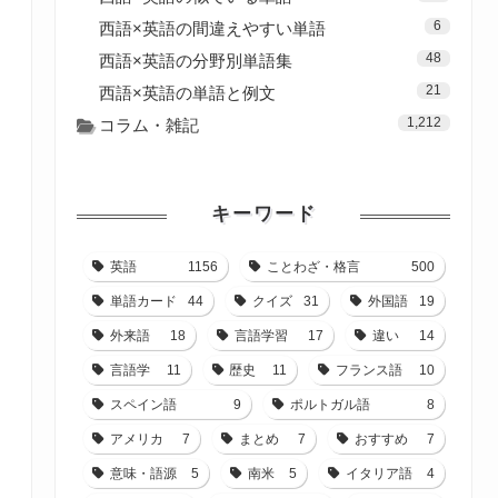
6
西語×英語の間違えやすい単語
48
西語×英語の分野別単語集
21
西語×英語の単語と例文
1,212
コラム・雑記
キーワード
英語
1156
ことわざ・格言
500
単語カード
44
クイズ
31
外国語
19
外来語
18
言語学習
17
違い
14
言語学
11
歴史
11
フランス語
10
スペイン語
9
ポルトガル語
8
アメリカ
7
まとめ
7
おすすめ
7
意味・語源
5
南米
5
イタリア語
4