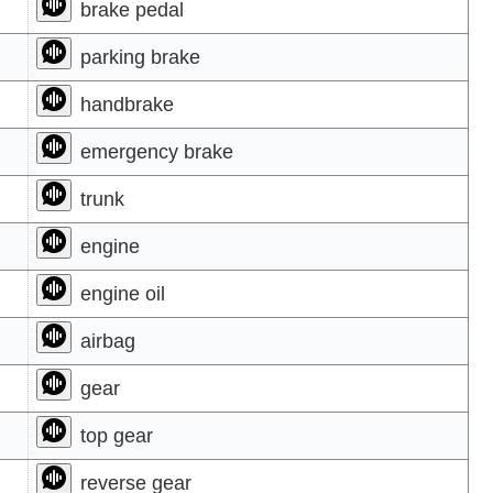
brake pedal
parking brake
handbrake
emergency brake
trunk
engine
engine oil
airbag
gear
top gear
reverse gear