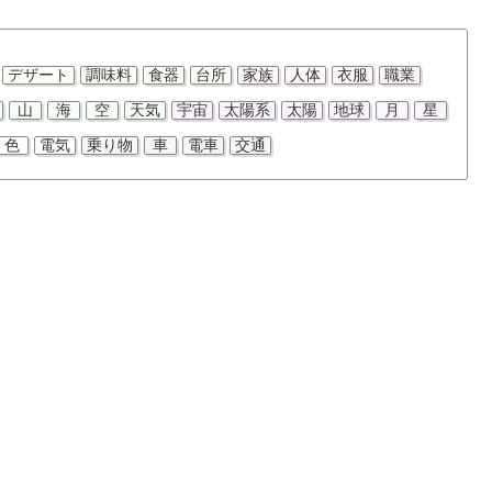
デザート
調味料
食器
台所
家族
人体
衣服
職業
山
海
空
天気
宇宙
太陽系
太陽
地球
月
星
色
電気
乗り物
車
電車
交通