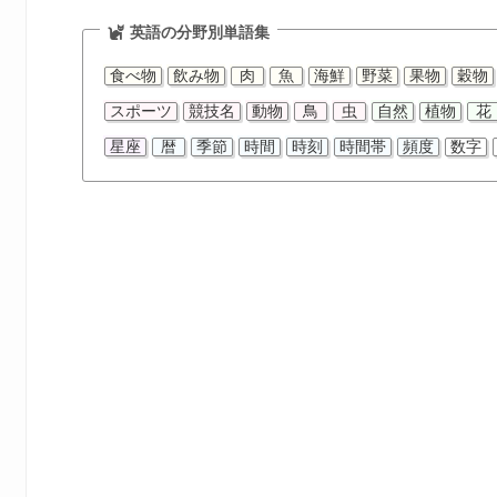
英語の分野別単語集
食べ物
飲み物
肉
魚
海鮮
野菜
果物
穀物
スポーツ
競技名
動物
鳥
虫
自然
植物
花
星座
暦
季節
時間
時刻
時間帯
頻度
数字