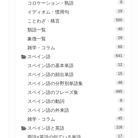
9
コロケーション・熟語
19
イディオム・慣用句
500
ことわざ・格言
40
類語一覧
29
象徴一覧
60
雑学・コラム
641
スペイン語
12
スペイン語の基本単語
15
スペイン語の頻出単語
48
スペイン語の分野別単語集
495
スペイン語のフレーズ集
8
スペイン語の動詞
6
スペイン語の外来語
45
雑学・コラム
116
スペイン語と英語
17
西語×英語の似ている単語