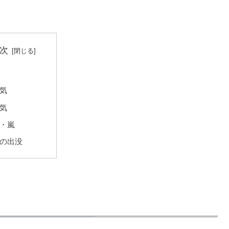
次
気
気
・嵐
の出没