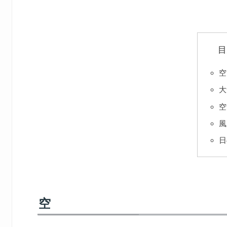
目
空
大
空
風
日
空