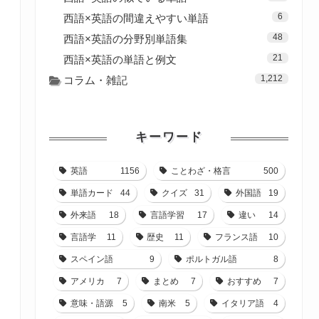
6
西語×英語の間違えやすい単語
48
西語×英語の分野別単語集
21
西語×英語の単語と例文
1,212
コラム・雑記
キーワード
英語
1156
ことわざ・格言
500
単語カード
44
クイズ
31
外国語
19
外来語
18
言語学習
17
違い
14
言語学
11
歴史
11
フランス語
10
スペイン語
9
ポルトガル語
8
アメリカ
7
まとめ
7
おすすめ
7
意味・語源
5
南米
5
イタリア語
4