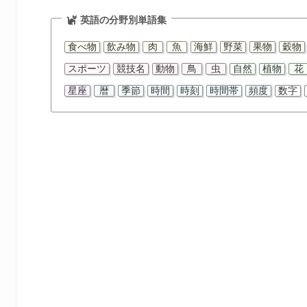
英語の分野別単語集
食べ物
飲み物
肉
魚
海鮮
野菜
果物
穀物
スポーツ
競技名
動物
鳥
虫
自然
植物
花
星座
暦
季節
時間
時刻
時間帯
頻度
数字