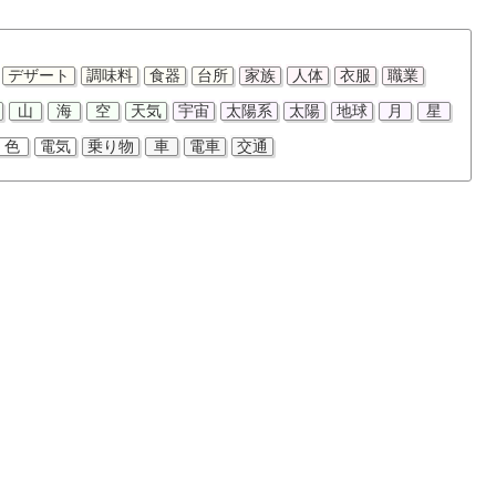
デザート
調味料
食器
台所
家族
人体
衣服
職業
山
海
空
天気
宇宙
太陽系
太陽
地球
月
星
色
電気
乗り物
車
電車
交通