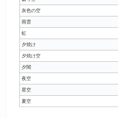
灰色の空
雨雲
虹
夕焼け
夕焼け空
夕闇
夜空
星空
夏空