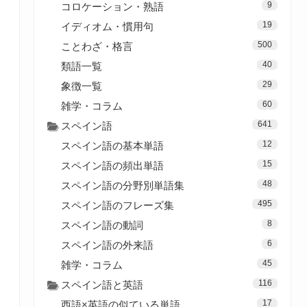
9
コロケーション・熟語
19
イディオム・慣用句
500
ことわざ・格言
40
類語一覧
29
象徴一覧
60
雑学・コラム
641
スペイン語
12
スペイン語の基本単語
15
スペイン語の頻出単語
48
スペイン語の分野別単語集
495
スペイン語のフレーズ集
8
スペイン語の動詞
6
スペイン語の外来語
45
雑学・コラム
116
スペイン語と英語
17
西語×英語の似ている単語