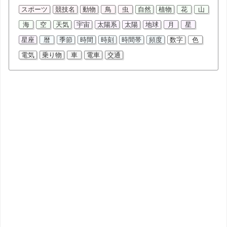
スポーツ
競技名
動物
鳥
虫
自然
植物
花
山
海
空
天気
宇宙
太陽系
太陽
地球
月
星
星座
暦
季節
時間
時刻
時間帯
頻度
数字
色
電気
乗り物
車
電車
交通