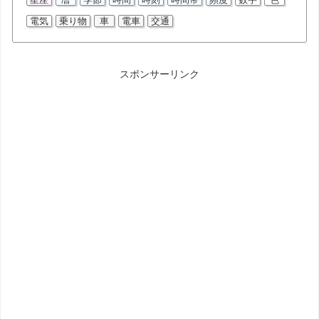
電気
乗り物
車
電車
交通
スポンサーリンク