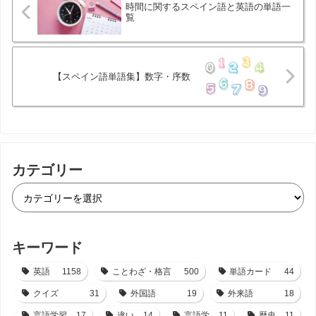
時間に関するスペイン語と英語の単語一
覧
【スペイン語単語集】数字・序数
カテゴリー
キーワード
英語
1158
ことわざ・格言
500
単語カード
44
クイズ
31
外国語
19
外来語
18
言語学習
17
違い
14
言語学
11
歴史
11