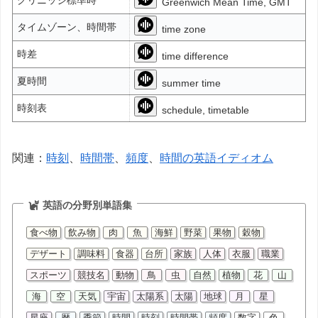
Greenwich Mean Time, GMT
タイムゾーン、時間帯
time zone
時差
time difference
夏時間
summer time
時刻表
schedule, timetable
関連：
時刻
、
時間帯
、
頻度
、
時間の英語イディオム
英語の分野別単語集
食べ物
飲み物
肉
魚
海鮮
野菜
果物
穀物
デザート
調味料
食器
台所
家族
人体
衣服
職業
スポーツ
競技名
動物
鳥
虫
自然
植物
花
山
海
空
天気
宇宙
太陽系
太陽
地球
月
星
星座
暦
季節
時間
時刻
時間帯
頻度
数字
色