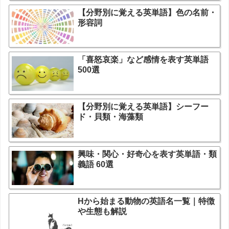
【分野別に覚える英単語】色の名前・
形容詞
「喜怒哀楽」など感情を表す英単語
500選
【分野別に覚える英単語】シーフー
ド・貝類・海藻類
興味・関心・好奇心を表す英単語・類
義語 60選
Hから始まる動物の英語名一覧｜特徴
や生態も解説