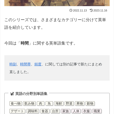
2022.11.13
2023.11.16
このシリーズでは、さまざまなカテゴリーに分けて英単
語を紹介しています。
今回は「
時間
」に関する英単語集です。
時刻
、
時間帯
、
頻度
、に関しては別の記事で新たにまとめ
直しました。
英語の分野別単語集
食べ物
飲み物
肉
魚
海鮮
野菜
果物
穀物
デザート
調味料
食器
台所
家族
人体
衣服
職業