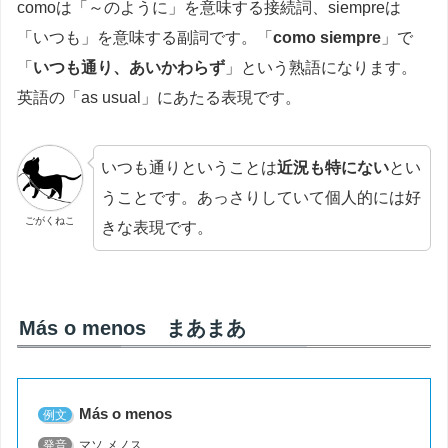
comoは「～のように」を意味する接続詞、siempreは
「いつも」を意味する副詞です。「
como siempre
」で
「
いつも通り、あいかわらず
」という熟語になります。
英語の「as usual」にあたる表現です。
いつも通りということは
近況も特にない
とい
うことです。あっさりしていて個人的には好
ごがくねこ
きな表現です。
Más o menos まあまあ
Más o menos
例文
発音
マソ メノス