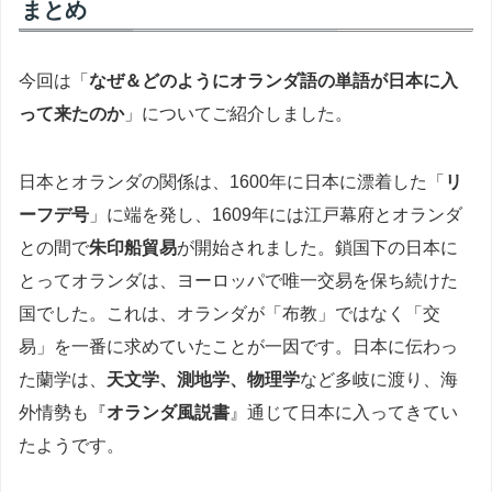
まとめ
今回は「
なぜ＆どのようにオランダ語の単語が日本に入
って来たのか
」についてご紹介しました。
日本とオランダの関係は、1600年に日本に漂着した「
リ
ーフデ号
」に端を発し、1609年には江戸幕府とオランダ
との間で
朱印船貿易
が開始されました。鎖国下の日本に
とってオランダは、ヨーロッパで唯一交易を保ち続けた
国でした。これは、オランダが「布教」ではなく「交
易」を一番に求めていたことが一因です。日本に伝わっ
た蘭学は、
天文学、測地学、物理学
など多岐に渡り、海
外情勢も『
オランダ風説書
』通じて日本に入ってきてい
たようです。