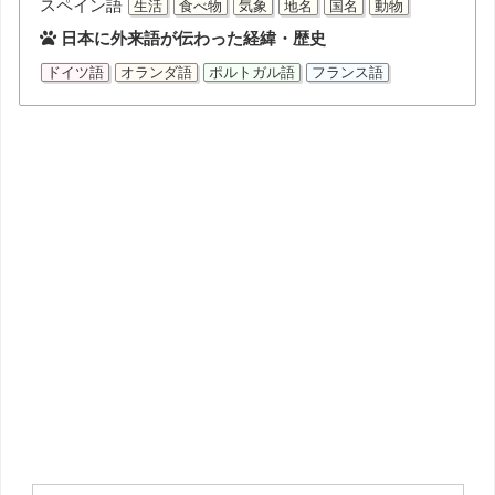
スペイン語
生活
食べ物
気象
地名
国名
動物
日本に外来語が伝わった経緯・歴史
ドイツ語
オランダ語
ポルトガル語
フランス語