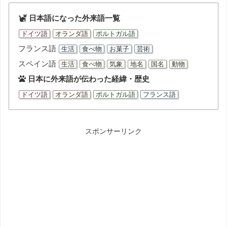
日本語になった外来語一覧
ドイツ語
オランダ語
ポルトガル語
フランス語
生活
食べ物
お菓子
芸術
スペイン語
生活
食べ物
気象
地名
国名
動物
日本に外来語が伝わった経緯・歴史
ドイツ語
オランダ語
ポルトガル語
フランス語
スポンサーリンク