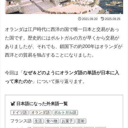
2021.09.20
2025.09.25
オランダは江戸時代に西洋の国で唯一日本と交易があっ
た国です。歴史的にはポルトガルの方が早くから交易が
ありましたが、それでも、鎖国下の約200年はオランダが
西洋との貿易を独占することになりました。
今回は「
なぜ＆どのようにオランダ語の単語が日本に入
って来たのか
」について振り返ります。
日本語になった外来語一覧
ドイツ語
オランダ語
ポルトガル語
フランス語
生活
食べ物
お菓子
芸術