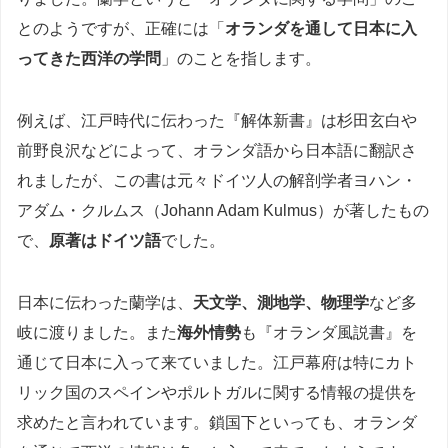
とのようですが、正確には「
オランダを通して日本に入
ってきた西洋の学問
」のことを指します。
例えば、江戸時代に伝わった『解体新書』は杉田玄白や
前野良沢などによって、オランダ語から日本語に翻訳さ
れましたが、この書は元々ドイツ人の解剖学者ヨハン・
アダム・クルムス（Johann Adam Kulmus）が著したもの
で、
原著はドイツ語
でした。
日本に伝わった蘭学は、
天文学、測地学、物理学
など多
岐に渡りました。また
海外情勢
も『オランダ風説書』を
通じて日本に入って来ていました。江戸幕府は特にカト
リック国のスペインやポルトガルに関する情報の提供を
求めたと言われています。鎖国下といっても、オランダ