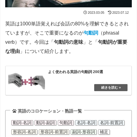
2023.03.05
2023.07.12
英語は1000単語覚えれば会話の80%を理解できるとされ
ていますが、そこで重要になるのが
句動詞
（phrasal
verb）です。今回は「
句動詞の意味
」と「
句動詞が重要
な理由
」について紹介します。
よく使われる英語の句動詞 200選
英語のコロケーション・熟語一覧
動詞-名詞
動詞-副詞
句動詞
名詞-名詞
名詞-前置詞
形容詞-名詞
形容詞-前置詞
副詞-形容詞
補足