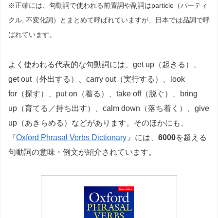
※正確には、句動詞で使われる前置詞や副詞はparticle（パーティ
クル, 不変化詞）とまとめて呼ばれていますが、日本では品詞で呼
ばれています。
よく使われる代表的な句動詞には、get up（起きる）、
get out（外出する）、carry out（実行する）、look
for（探す）、put on（着る）、take off（脱ぐ）、bring
up（育てる／持ち出す）、calm down（落ち着く）、give
up（あきらめる）などがあります。そのほかにも、
『
Oxford Phrasal Verbs Dictionary
』には、
6000
を超える
句動詞の意味・例文が紹介されています。