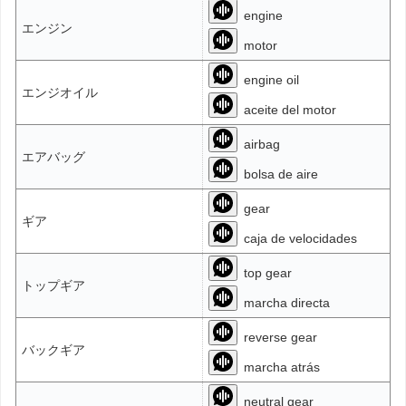
engine
エンジン
motor
engine oil
エンジオイル
aceite del motor
airbag
エアバッグ
bolsa de aire
gear
ギア
caja de velocidades
top gear
トップギア
marcha directa
reverse gear
バックギア
marcha atrás
neutral gear