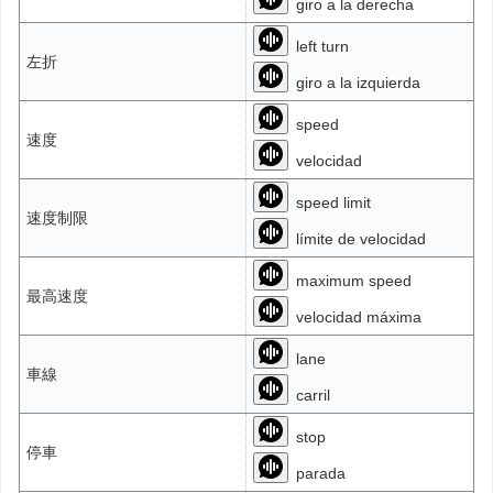
giro a la derecha
left turn
左折
giro a la izquierda
speed
速度
velocidad
speed limit
速度制限
límite de velocidad
maximum speed
最高速度
velocidad máxima
lane
車線
carril
stop
停車
parada