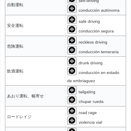
self-driving
自動運転
conducción autónoma
safe driving
安全運転
conducción segura
reckless driving
危険運転
conducción temeraria
drunk driving
飲酒運転
conducción en estado
de embriaguez
tailgating
あおり運転、幅寄せ
chupar rueda
road rage
ロードレイジ
violencia vial