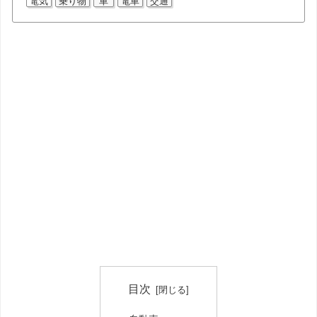
電気
乗り物
車
電車
交通
目次