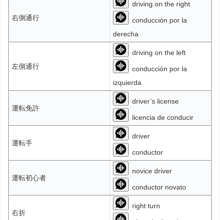
driving on the right
右側通行
conducción por la
derecha
driving on the left
左側通行
conducción por la
izquierda
driver’s license
運転免許
licencia de conducir
driver
運転手
conductor
novice driver
運転初心者
conductor novato
right turn
右折