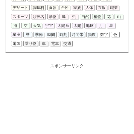
デザート
調味料
食器
台所
家族
人体
衣服
職業
スポーツ
競技名
動物
鳥
虫
自然
植物
花
山
海
空
天気
宇宙
太陽系
太陽
地球
月
星
星座
暦
季節
時間
時刻
時間帯
頻度
数字
色
電気
乗り物
車
電車
交通
スポンサーリンク