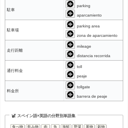
parking
駐車
aparcamiento
parking area
駐車場
zona de aparcamiento
mileage
走行距離
distancia recorrida
toll
通行料金
peaje
tollgate
料金所
barrera de peaje
スペイン語×英語の分野別単語集
食べ物
飲み物
肉
魚
海鮮
野菜
果物
穀物