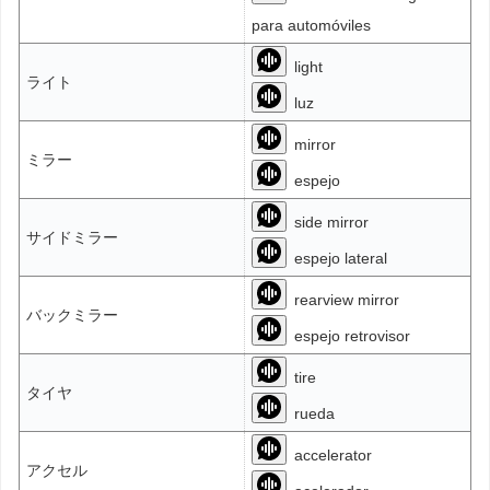
para automóviles
light
ライト
luz
mirror
ミラー
espejo
side mirror
サイドミラー
espejo lateral
rearview mirror
バックミラー
espejo retrovisor
tire
タイヤ
rueda
accelerator
アクセル