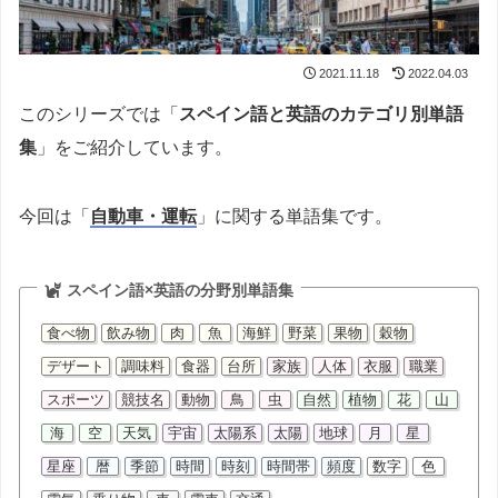
2021.11.18
2022.04.03
このシリーズでは「
スペイン語と英語のカテゴリ別単語
集
」をご紹介しています。
今回は「
自動車・運転
」に関する単語集です。
スペイン語×英語の分野別単語集
食べ物
飲み物
肉
魚
海鮮
野菜
果物
穀物
デザート
調味料
食器
台所
家族
人体
衣服
職業
スポーツ
競技名
動物
鳥
虫
自然
植物
花
山
海
空
天気
宇宙
太陽系
太陽
地球
月
星
星座
暦
季節
時間
時刻
時間帯
頻度
数字
色