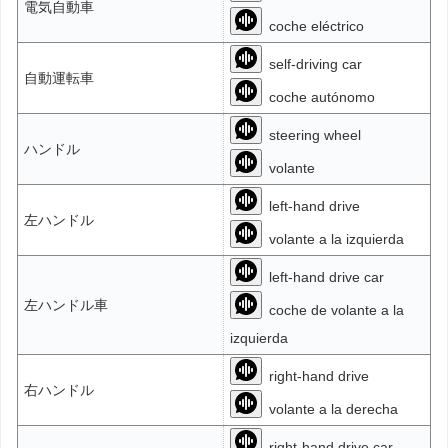
電気自動車
coche eléctrico
self-driving car
自動運転車
coche autónomo
steering wheel
ハンドル
volante
left-hand drive
左ハンドル
volante a la izquierda
left-hand drive car
左ハンドル車
coche de volante a la
izquierda
right-hand drive
右ハンドル
volante a la derecha
right-hand drive car