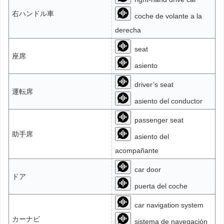
右ハンドル車
coche de volante a la
derecha
seat
座席
asiento
driver’s seat
運転席
asiento del conductor
passenger seat
助手席
asiento del
acompañante
car door
ドア
puerta del coche
car navigation system
カーナビ
sistema de navegación