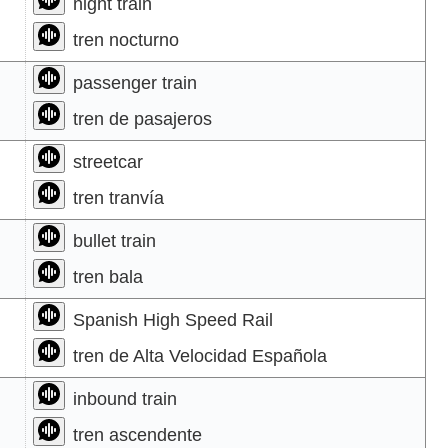
night train
tren nocturno
passenger train
tren de pasajeros
streetcar
tren tranvía
bullet train
tren bala
Spanish High Speed Rail
tren de Alta Velocidad Española
inbound train
tren ascendente