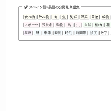
スペイン語×英語の分野別単語集
食べ物
飲み物
肉
魚
海鮮
野菜
果物
穀物
スポーツ
競技名
動物
鳥
虫
自然
植物
花
星座
暦
季節
時間
時刻
時間帯
頻度
数字