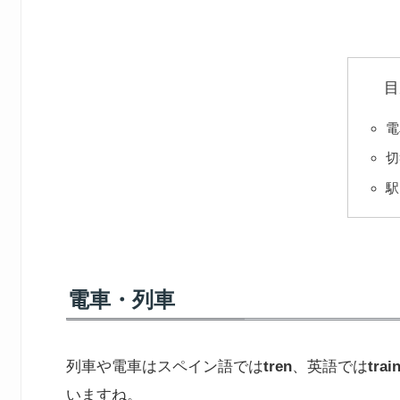
目
電
切
駅
電車・列車
列車や電車はスペイン語では
tren
、英語では
trai
いますね。