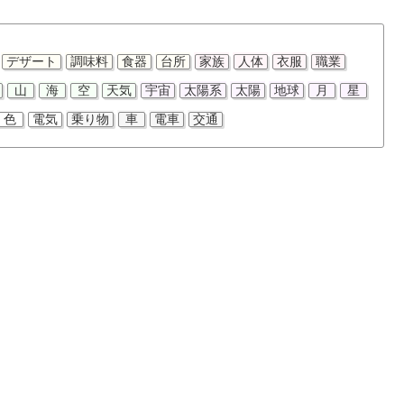
デザート
調味料
食器
台所
家族
人体
衣服
職業
山
海
空
天気
宇宙
太陽系
太陽
地球
月
星
色
電気
乗り物
車
電車
交通