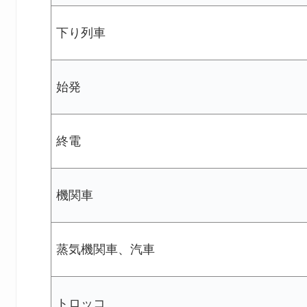
下り列車
始発
終電
機関車
蒸気機関車、汽車
トロッコ