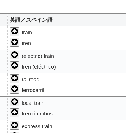
英語／スペイン語
train
tren
(electric) train
tren (eléctrico)
railroad
ferrocarril
local train
tren ómnibus
express train