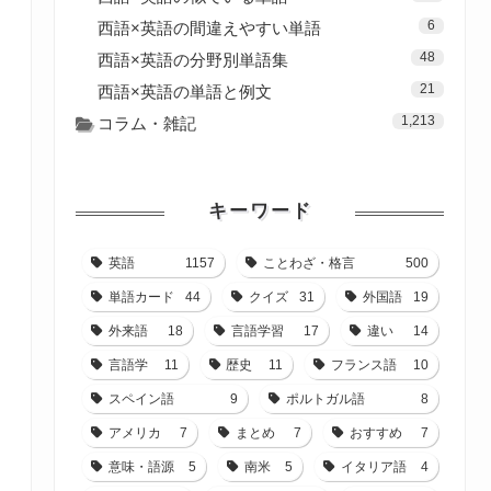
6
西語×英語の間違えやすい単語
48
西語×英語の分野別単語集
21
西語×英語の単語と例文
1,213
コラム・雑記
キーワード
英語
1157
ことわざ・格言
500
単語カード
44
クイズ
31
外国語
19
外来語
18
言語学習
17
違い
14
言語学
11
歴史
11
フランス語
10
スペイン語
9
ポルトガル語
8
アメリカ
7
まとめ
7
おすすめ
7
意味・語源
5
南米
5
イタリア語
4