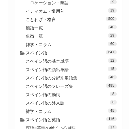
9
コロケーション・熟語
19
イディオム・慣用句
500
ことわざ・格言
40
類語一覧
29
象徴一覧
60
雑学・コラム
641
スペイン語
12
スペイン語の基本単語
15
スペイン語の頻出単語
48
スペイン語の分野別単語集
495
スペイン語のフレーズ集
8
スペイン語の動詞
6
スペイン語の外来語
45
雑学・コラム
116
スペイン語と英語
17
西語×英語の似ている単語